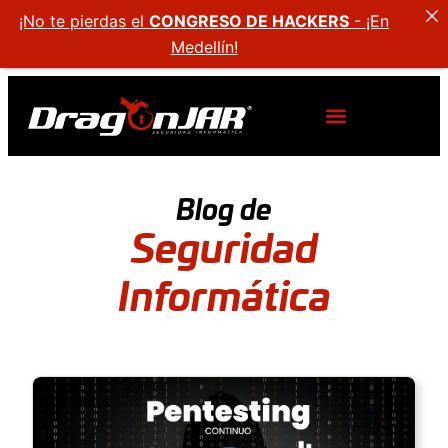
¡No te pierdas el
CONGRESO DE HACKERS
- ¡En
Medellín!
Blog de
Seguridad
Informática