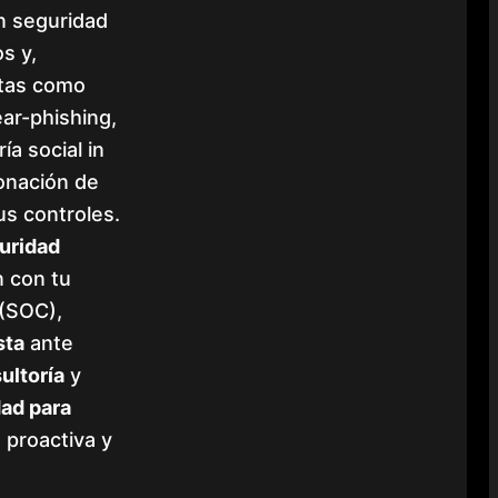
n seguridad
s y,
stas como
ear-phishing,
ía social in
lonación de
tus controles.
uridad
n con tu
(SOC),
sta
ante
ultoría
y
dad para
 proactiva y