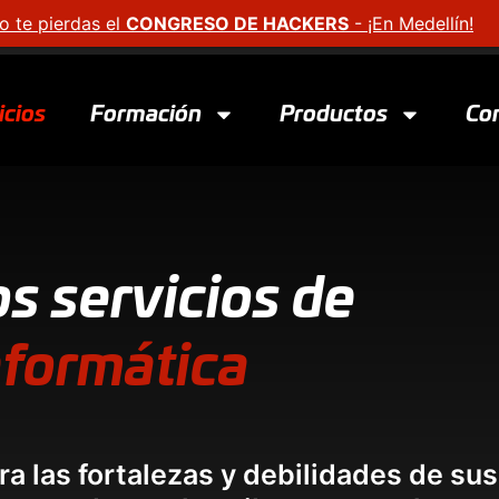
o te pierdas el
CONGRESO DE HACKERS
- ¡En Medellín!
icios
Formación
Productos
Co
s servicios de
nformática
a las fortalezas y debilidades de sus