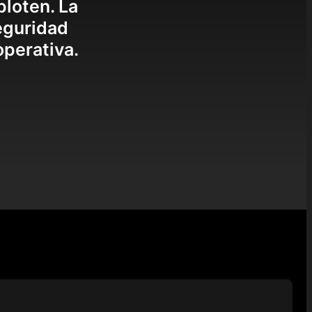
ploten. La
eguridad
operativa.