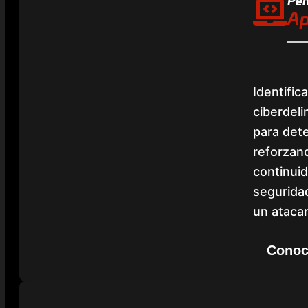
Pen
Ap
Identific
ciberdel
para dete
reforzand
continuid
segurida
un atacan
Conoc