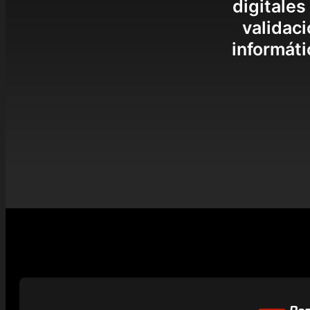
digitales
validac
informáti