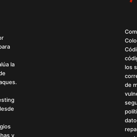
Como
or
Colo
para
Códi
códi
lúa la
los 
 de
corr
taques.
de m
vuln
esting
segu
desde
polí
dato
egios
repa
chas y