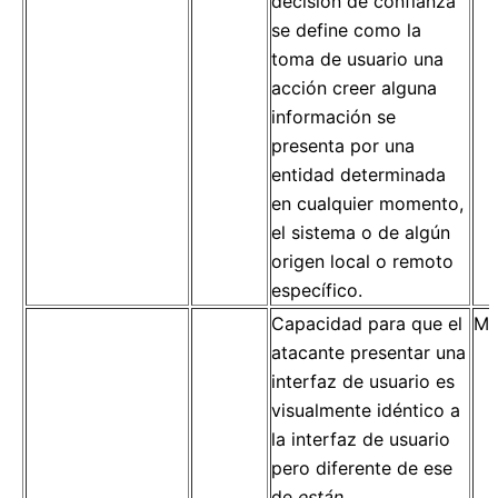
decisión de confianza
se define como la
toma de usuario una
acción creer alguna
información se
presenta por una
entidad determinada
en cualquier momento,
el sistema o de algún
origen local o remoto
específico.
Capacidad para que el
Mo
atacante presentar una
interfaz de usuario es
visualmente idéntico a
la interfaz de usuario
pero diferente de ese
de
están