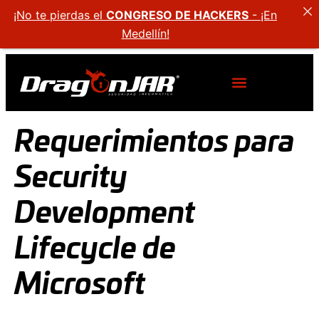
¡No te pierdas el
CONGRESO DE HACKERS
- ¡En
Medellín!
Requerimientos para
Security
Development
Lifecycle de
Microsoft