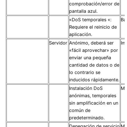
comprobación/error de
pantalla azul.
«DoS temporales «:
Ba
Requiere el reinicio de
aplicación.
Servidor
Anónimo, deberá ser
Im
«fácil aprovechar» por
enviar una pequeña
cantidad de datos o de
lo contrario se
inducidos rápidamente.
Instalación DoS
Mo
anónimas, temporales
sin amplificación en un
común de
predeterminado.
Denegación de servicio
Mo