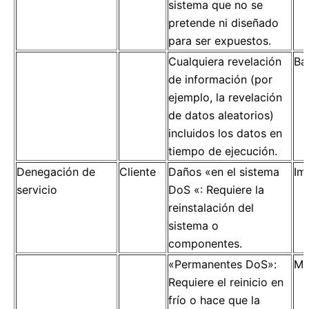
sistema que no se
pretende ni diseñado
para ser expuestos.
Cualquiera revelación
Ba
de información (por
ejemplo, la revelación
de datos aleatorios)
incluidos los datos en
tiempo de ejecución.
Denegación de
Cliente
Daños «en el sistema
Im
servicio
DoS «: Requiere la
reinstalación del
sistema o
componentes.
«Permanentes DoS»:
Mo
Requiere el reinicio en
frío o hace que la