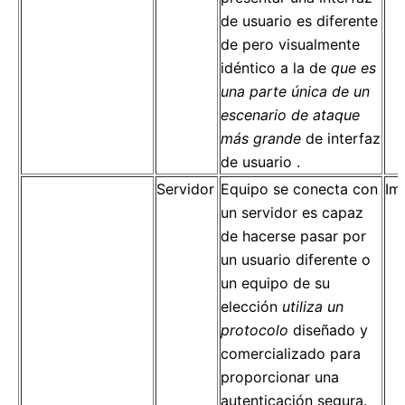
de usuario es diferente
de pero visualmente
idéntico a la de
que es
una parte única de un
escenario de ataque
más grande
de interfaz
de usuario .
Servidor
Equipo se conecta con
Im
un servidor es capaz
de hacerse pasar por
un usuario diferente o
un equipo de su
elección
utiliza un
protocolo
diseñado y
comercializado para
proporcionar una
autenticación segura.