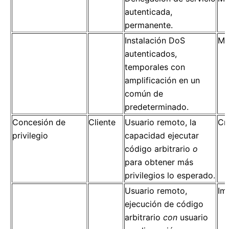
autenticada,
permanente.
Instalación DoS
Mo
autenticados,
temporales con
amplificación en un
común de
predeterminado.
Concesión de
Cliente
Usuario remoto, la
Crí
privilegio
capacidad ejecutar
código arbitrario
o
para obtener más
privilegios lo esperado.
Usuario remoto,
Im
ejecución de código
arbitrario
con
usuario