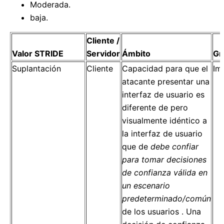
Moderada.
baja.
Cliente /
Valor STRIDE
Servidor
Ámbito
Gr
Suplantación
Cliente
Capacidad para que el
Im
atacante presentar una
interfaz de usuario es
diferente de pero
visualmente idéntico a
la interfaz de usuario
que de
debe confiar
para tomar decisiones
de confianza válida en
un escenario
predeterminado/común
de los usuarios . Una