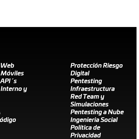
g Web
Protección Riesgo
 Móviles
Digital
 API´s
Pentesting
 Interno y
Infraestructura
Red Team y
Simulaciones
A
Pentesting a Nube
Código
Ingenieria Social
Política de
Privacidad