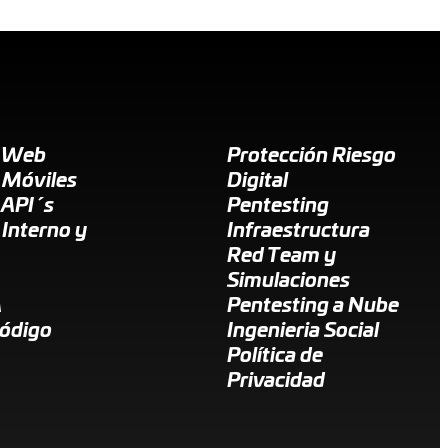
g Web
Protección Riesgo
 Móviles
Digital
 API´s
Pentesting
 Interno y
Infraestructura
Red Team y
Simulaciones
A
Pentesting a Nube
Código
Ingenieria Social
Política de
Privacidad