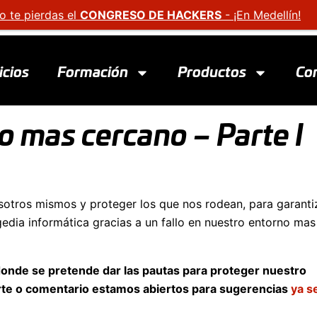
o te pierdas el
CONGRESO DE HACKERS
- ¡En Medellín!
icios
Formación
Productos
Co
o mas cercano – Parte I
sotros mismos y proteger los que nos rodean, para garanti
gedia informática gracias a un fallo en nuestro entorno mas
 donde se pretende dar las pautas para proteger nuestro
orte o comentario estamos abiertos para sugerencias
ya s