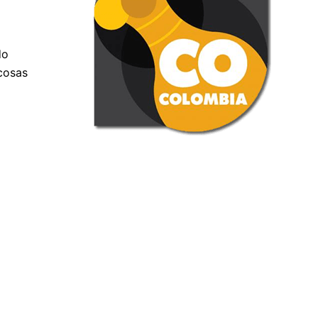
do
cosas