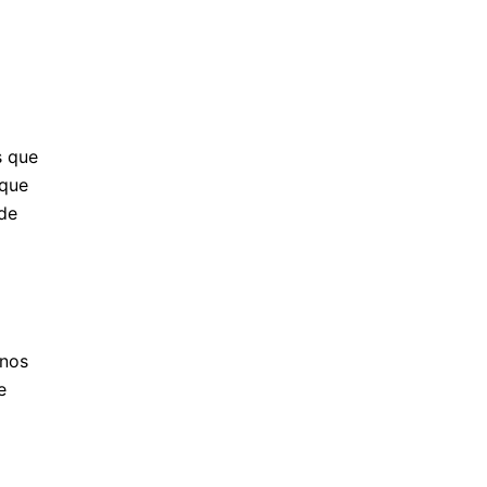
s que
 que
 de
 nos
e