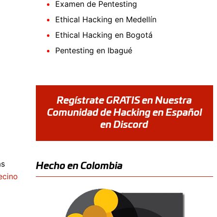
Examen de Pentesting
Ethical Hacking en Medellín
Ethical Hacking en Bogotá
Pentesting en Ibagué
Regístrate GRATIS en Nuestra
Comunidad de Hacking en Español
en Discord
as
Hecho en Colombia
ecino