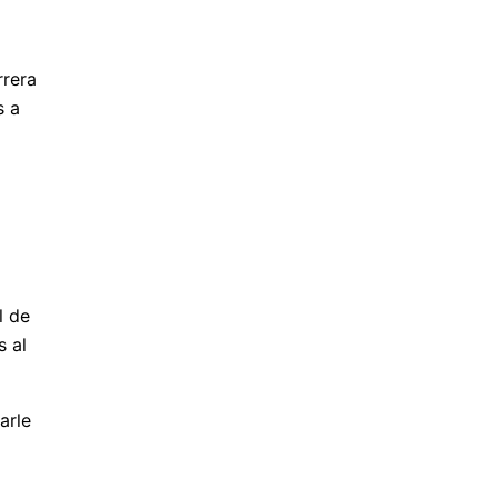
rrera
s a
l de
s al
arle