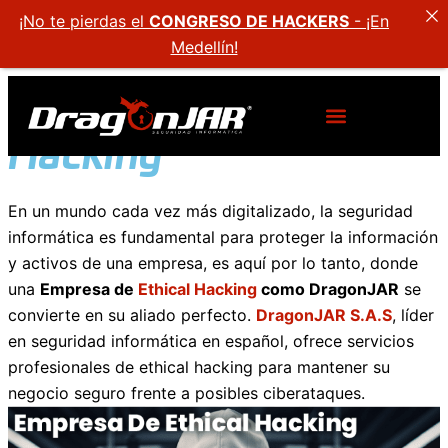
¡No te pierdas el
CONGRESO DE HACKERS
- ¡En
Medellín!
Empresa de Ethical
Hacking
En un mundo cada vez más digitalizado, la seguridad
informática es fundamental para proteger la información
y activos de una empresa, es aquí por lo tanto, donde
una
Empresa de
Ethical Hacking
como DragonJAR
se
convierte en su aliado perfecto.
DragonJAR S.A.S
, líder
en seguridad informática en español, ofrece servicios
profesionales de ethical hacking para mantener su
negocio seguro frente a posibles ciberataques.