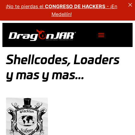
¡No te pierdas el
CONGRESO DE HACKERS
- ¡En
Medellín!
Shellcodes, Loaders
y mas y mas…