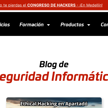
o te pierdas el
CONGRESO DE HACKERS
- ¡En Medellín!
icios
Formación
Productos
Co
Blog de
eguridad Informáti