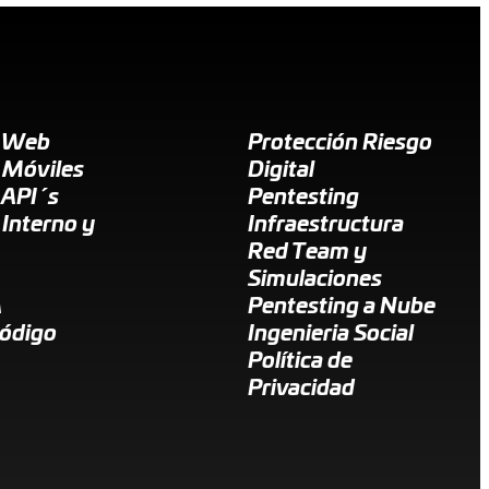
g Web
Protección Riesgo
 Móviles
Digital
 API´s
Pentesting
 Interno y
Infraestructura
Red Team y
Simulaciones
A
Pentesting a Nube
Código
Ingenieria Social
Política de
Privacidad