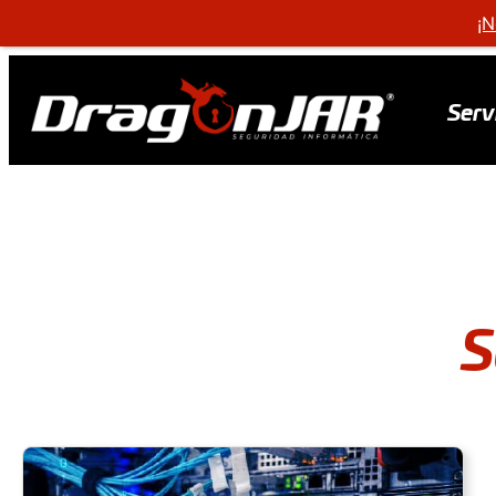
¡N
Serv
S