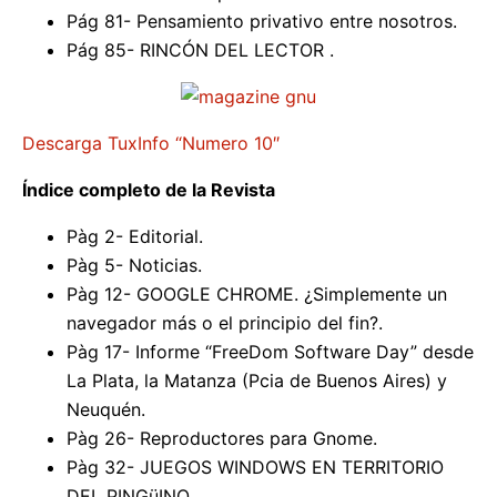
Pág 81- Pensamiento privativo entre nosotros.
Pág 85- RINCÓN DEL LECTOR .
Descarga TuxInfo “Numero 10″
Índice completo de la Revista
Pàg 2- Editorial.
Pàg 5- Noticias.
Pàg 12- GOOGLE CHROME. ¿Simplemente un
navegador más o el principio del fin?.
Pàg 17- Informe “FreeDom Software Day” desde
La Plata, la Matanza (Pcia de Buenos Aires) y
Neuquén.
Pàg 26- Reproductores para Gnome.
Pàg 32- JUEGOS WINDOWS EN TERRITORIO
DEL PINGüINO.