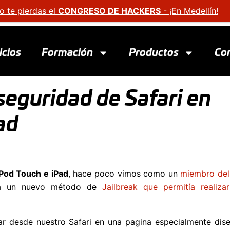
o te pierdas el
CONGRESO DE HACKERS
- ¡En Medellín!
icios
Formación
Productos
Co
seguridad de Safari en
ad
iPod Touch e iPad
, hace poco vimos como un
miembro del
a un nuevo método de
Jailbreak que permitía realiza
ar desde nuestro Safari en una pagina especialmente dis