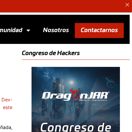
munidad
Nosotros
Contactarnos
Congreso de Hackers
 Dev-
r este
eñada,