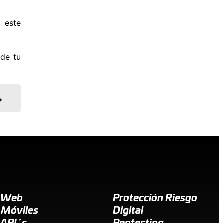
a este
 de tu
g Web
Protección Riesgo
 Móviles
Digital