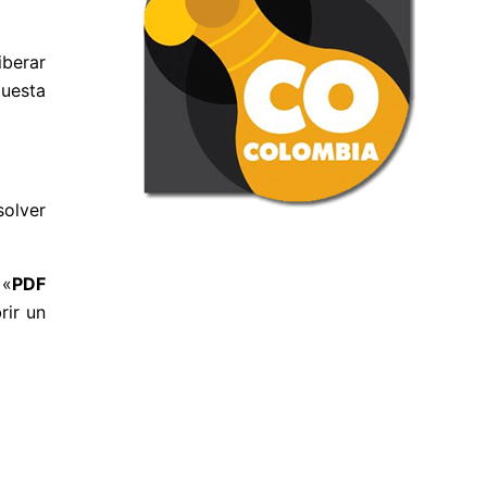
iberar
puesta
solver
 «
PDF
rir un