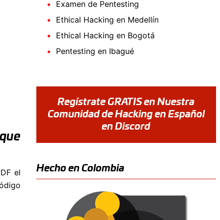
Examen de Pentesting
Ethical Hacking en Medellín
Ethical Hacking en Bogotá
Pentesting en Ibagué
Regístrate GRATIS en Nuestra
Comunidad de Hacking en Español
en Discord
 que
Hecho en Colombia
PDF el
código