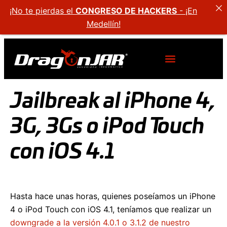
¡No te pierdas el
CONGRESO DE HACKERS
- ¡En
Medellín!
Jailbreak al iPhone 4,
3G, 3Gs o iPod Touch
con iOS 4.1
Hasta hace unas horas, quienes poseíamos un iPhone
4 o iPod Touch con iOS 4.1, teníamos que realizar un
downgrade a la versión 4.0.1 o 3.1.2 de nuestro