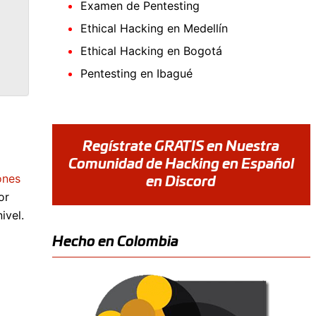
Examen de Pentesting
Ethical Hacking en Medellín
Ethical Hacking en Bogotá
Pentesting en Ibagué
Regístrate GRATIS en Nuestra
Comunidad de Hacking en Español
ones
en Discord
or
ivel.
Hecho en Colombia