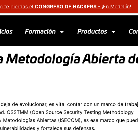
o te pierdas el
CONGRESO DE HACKERS
- ¡En Medellín!
icios
Formación
Productos
Co
 Metodología Abierta d
eja de evolucionar, es vital contar con un marco de traba
dad. OSSTMM (Open Source Security Testing Methodology
ad y Metodologías Abiertas (ISECOM), es ese marco que pue
lnerabilidades y fortalece sus defensas.