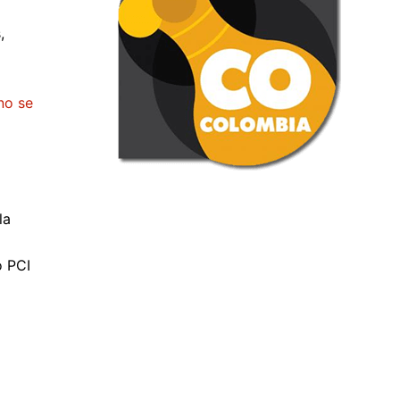
,
no se
la
o PCI