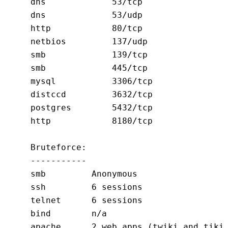
dns 		53/tcp

dns 		53/udp

http 		80/tcp

netbios  	137/udp

smb 		139/tcp

smb 		445/tcp

mysql 		3306/tcp

distccd         3632/tcp

postgres 	5432/tcp

http 		8180/tcp

Bruteforce:

-----------

smb         Anonymous

ssh         6 sessions

telnet      6 sessions

bind        n/a

apache      2 web apps (twiki and tikiw