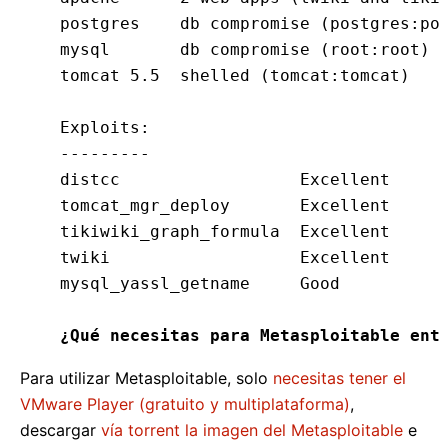
postgres    db compromise (postgres:pos
mysql       db compromise (root:root)

tomcat 5.5  shelled (tomcat:tomcat)

Exploits:

---------

distcc                  Excellent     1
tomcat_mgr_deploy       Excellent     r
tikiwiki_graph_formula  Excellent     1
twiki                   Excellent     i
mysql_yassl_getname     Good          t
¿Qué necesitas para Metasploitable ent
Para utilizar Metasploitable, solo
necesitas tener el
VMware Player (gratuito y multiplataforma)
,
descargar
vía torrent la imagen del Metasploitable
e