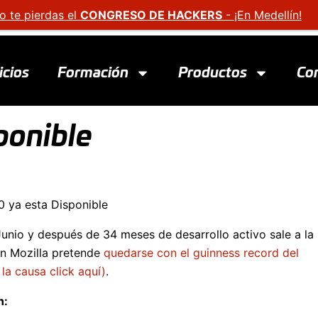
o te pierdas el
CONGRESO DE HACKERS
- ¡En Medellín!
icios
Formación
Productos
Co
ponible
unio y después de 34 meses de desarrollo activo sale a la 
ón Mozilla pretende
quedarse con el guinness record del
a causa click aquí)
.
n: