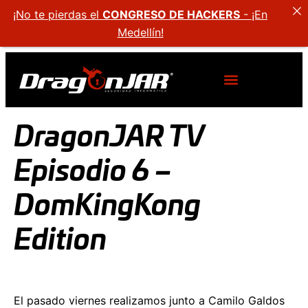
¡No te pierdas el
CONGRESO DE HACKERS
- ¡En
Medellín!
DragonJAR TV
Episodio 6 –
DomKingKong
Edition
El pasado viernes realizamos junto a Camilo Galdos