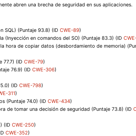
nte abren una brecha de seguridad en sus aplicaciones.
ón SQL) (Puntaje 93.8) (ID
CWE-89
)
ada (Inyección en comandos del SO) (Puntaje 83.3) (ID
CWE
la hora de copiar datos (desbordamiento de memoria) (Pu
e 77.7) (ID
CWE-79
)
ntaje 76.9) (ID
CWE-306
)
75.0) (ID
CWE-798
)
WE-311
)
tos (Puntaje 74.0) (ID
CWE-434
)
ora de tomar una decisión de seguridad (Puntaje 73.8) (ID
1) (ID
CWE-250
)
(ID
CWE-352
)