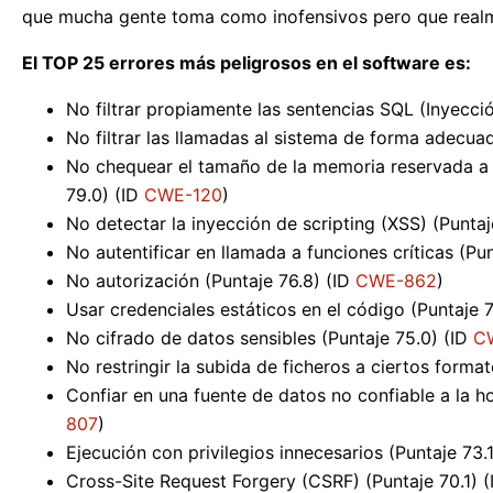
que mucha gente toma como inofensivos pero que realme
El TOP 25 errores más peligrosos en el software es:
No filtrar propiamente las sentencias SQL (Inyecci
No filtrar las llamadas al sistema de forma adecu
No chequear el tamaño de la memoria reservada a 
79.0) (ID
CWE-120
)
No detectar la inyección de scripting (XSS) (Puntaj
No autentificar en llamada a funciones críticas (Pu
No autorización (Puntaje 76.8) (ID
CWE-862
)
Usar credenciales estáticos en el código (Puntaje 
No cifrado de datos sensibles (Puntaje 75.0) (ID
C
No restringir la subida de ficheros a ciertos forma
Confiar en una fuente de datos no confiable a la h
807
)
Ejecución con privilegios innecesarios (Puntaje 73.
Cross-Site Request Forgery (CSRF) (Puntaje 70.1) 