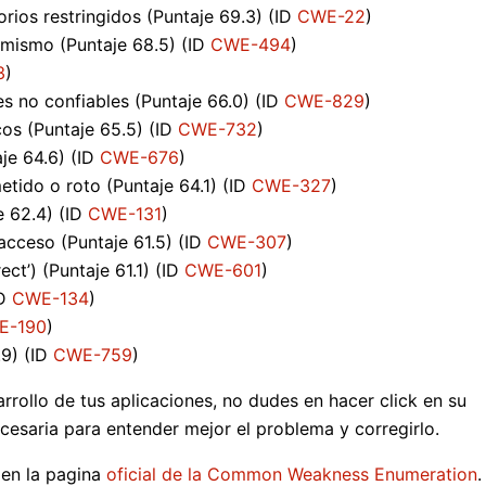
orios restringidos (Puntaje 69.3) (ID
CWE-22
)
 mismo (Puntaje 68.5) (ID
CWE-494
)
3
)
es no confiables (Puntaje 66.0) (ID
CWE-829
)
cos (Puntaje 65.5) (ID
CWE-732
)
je 64.6) (ID
CWE-676
)
tido o roto (Puntaje 64.1) (ID
CWE-327
)
e 62.4) (ID
CWE-131
)
 acceso (Puntaje 61.5) (ID
CWE-307
)
ct’) (Puntaje 61.1) (ID
CWE-601
)
ID
CWE-134
)
E-190
)
.9) (ID
CWE-759
)
rrollo de tus aplicaciones, no dudes en hacer click en su
cesaria para entender mejor el problema y corregirlo.
 en la pagina
oficial de la Common Weakness Enumeration
.