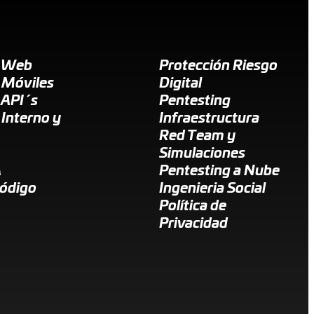
g Web
Protección Riesgo
 Móviles
Digital
 API´s
Pentesting
 Interno y
Infraestructura
Red Team y
Simulaciones
A
Pentesting a Nube
Código
Ingenieria Social
Política de
Privacidad