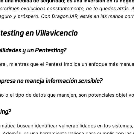
lo una medida de seguridad; es una inversión en tu negoc
rcrimen evoluciona constantemente, no te quedes atrás. Ase
 seguro y próspero. Con DragonJAR, estás en las manos corr
esting en Villavicencio
bilidades y un Pentesting?
eral, mientras que el Pentest implica un enfoque más manua
empresa no maneja información sensible?
o o el tipo de datos que manejen, son potenciales objetivo
ting?
mática buscan identificar vulnerabilidades en los sistemas, 
les. Además, es una herramienta valiosa para cumplir con l