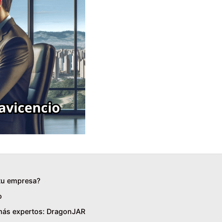
 tu empresa?
o
 más expertos: DragonJAR