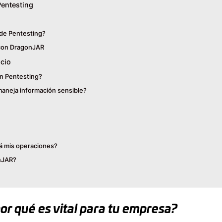
Pentesting
 de Pentesting?
 con DragonJAR
ncio
un Pentesting?
 maneja información sensible?
á mis operaciones?
nJAR?
r qué es vital para tu empresa?