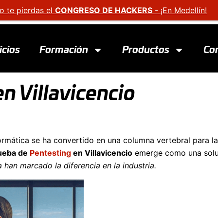
o te pierdas el
CONGRESO DE HACKERS
- ¡En Medellín!
icios
Formación
Productos
Co
n Villavicencio
rmática se ha convertido en una columna vertebral para l
ueba de
Pentesting
en Villavicencio
emerge como una soluc
 han marcado la diferencia en la industria.