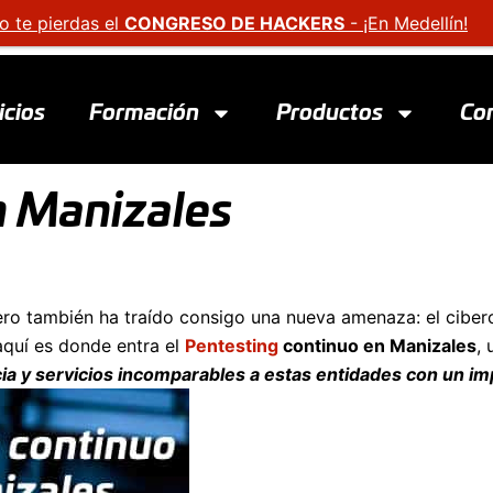
o te pierdas el
CONGRESO DE HACKERS
- ¡En Medellín!
icios
Formación
Productos
Co
n Manizales
pero también ha traído consigo una nueva amenaza: el cibercr
aquí es donde entra el
Pentesting
continuo en Manizales
, 
ncia y servicios incomparables a estas entidades con un i