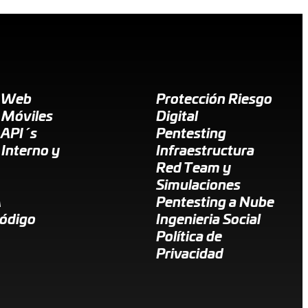
g Web
Protección Riesgo
 Móviles
Digital
 API´s
Pentesting
 Interno y
Infraestructura
Red Team y
Simulaciones
A
Pentesting a Nube
Código
Ingenieria Social
Política de
Privacidad