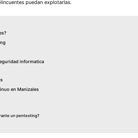
elincuentes puedan explotarlas.
es?
ing
eguridad informatica
es
tinuo en Manizales
urante un pentesting?