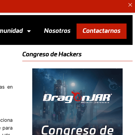
munidad
Nosotros
Contactarnos
Congreso de Hackers
das en
ciona
e para