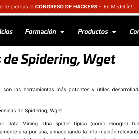
o te pierdas el
CONGRESO DE HACKERS
- ¡En Medellín!
icios
Formación
Productos
Co
 de Spidering, Wget
) son las herramientas más potentes y útiles desarrolla
 el Data Mining. Una spider típica (como Google) fun
amente una por una, almacenando la información relevant