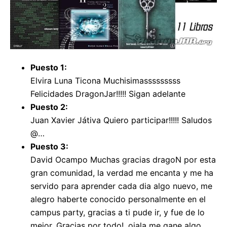
Puesto 1:
Elvira Luna Ticona Muchisimasssssssss
Felicidades DragonJar!!!!! Sigan adelante
Puesto 2:
Juan Xavier Játiva Quiero participar!!!!! Saludos
@…
Puesto 3:
David Ocampo Muchas gracias dragoN por esta
gran comunidad, la verdad me encanta y me ha
servido para aprender cada dia algo nuevo, me
alegro haberte conocido personalmente en el
campus party, gracias a ti pude ir, y fue de lo
mejor, Gracias por todo!, ojala me gane algo,