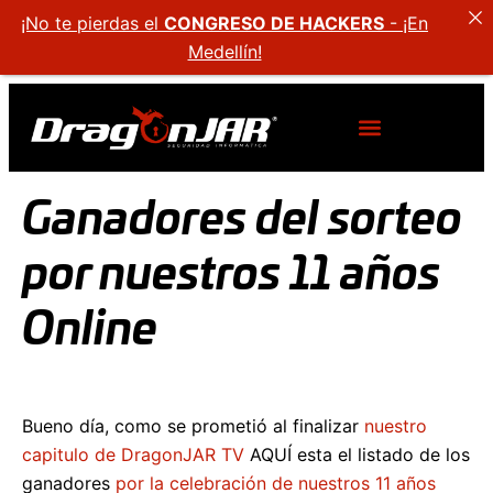
¡No te pierdas el
CONGRESO DE HACKERS
- ¡En
Medellín!
Ganadores del sorteo
por nuestros 11 años
Online
Bueno día, como se prometió al finalizar
nuestro
capitulo de DragonJAR TV
AQUÍ esta el listado de los
ganadores
por la celebración de nuestros 11 años