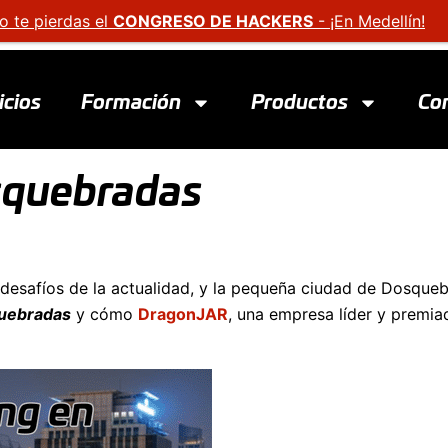
o te pierdas el
CONGRESO DE HACKERS
- ¡En Medellín!
icios
Formación
Productos
Co
squebradas
esafíos de la actualidad, y la pequeña ciudad de Dosquebr
uebradas
y cómo
DragonJAR
, una empresa líder y premia