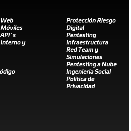
g Web
Protección Riesgo
 Móviles
Digital
 API´s
Pentesting
 Interno y
Infraestructura
Red Team y
Simulaciones
A
Pentesting a Nube
Código
Ingenieria Social
Política de
Privacidad