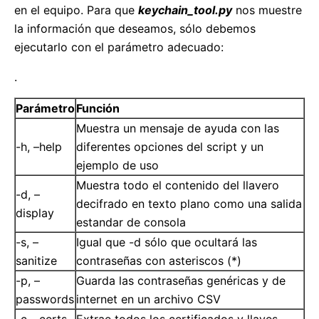
en el equipo. Para que
keychain_tool.py
nos muestre
la información que deseamos, sólo debemos
ejecutarlo con el parámetro adecuado:
.
Parámetro
Función
Muestra un mensaje de ayuda con las
-h, –help
diferentes opciones del script y un
ejemplo de uso
Muestra todo el contenido del llavero
-d, –
decifrado en texto plano como una salida
display
estandar de consola
-s, –
Igual que -d sólo que ocultará las
sanitize
contraseñas con asteriscos (*)
-p, –
Guarda las contraseñas genéricas y de
passwords
internet en un archivo CSV
-c, –certs
Extrae todos los certificados y llaves