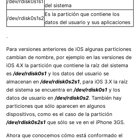
/dev/rdisk0s1s1
del sistema
Es la partición que contiene los
/dev/rdisk0s1s2
datos del usuario y sus aplicaciones
.
Para versiones anteriores de iOS algunas particiones
cambian de nombre, por ejemplo en las versiones de
iOS 4.X la partición que contiene la raíz del sistema
es
/dev/rdisk0s1
y los datos del usuario se
almacenan en
/dev/rdisk0s2s1
, para iOS 3.X la raíz
del sistema se encuentra en
/dev/rdisk0s1
y los
datos de usuario en
/dev/rdisk0s2
. También hay
particiones que sólo aparecen en algunos
dispositivos, como es el caso de la partición
/dev/rdisk0s2s1
que sólo se ve en el iPhone 3GS.
Ahora que conocemos cómo está conformado el