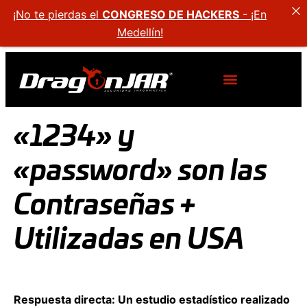
¡No te pierdas el
CONGRESO DE HACKERS
- ¡En
Medellín!
«1234» y
«password» son las
Contraseñas +
Utilizadas en USA
Respuesta directa: Un estudio estadístico realizado