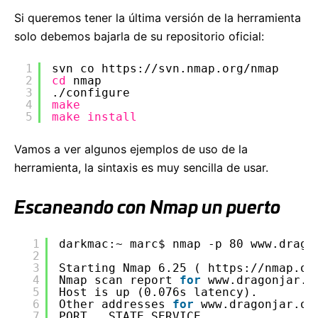
Si queremos tener la última versión de la herramienta
solo debemos bajarla de su repositorio oficial:
1
svn co https:
//svn
.nmap.org
/nmap
2
cd
nmap
3
.
/configure
4
make
5
make
install
Vamos a ver algunos ejemplos de uso de la
herramienta, la sintaxis es muy sencilla de usar.
Escaneando con Nmap un puerto
1
darkmac:~ marc$ nmap -p 80 www.drago
2
3
Starting Nmap 6.25 ( https:
//nmap
.or
4
Nmap scan report 
for
www.dragonjar.o
5
Host is up (0.076s latency).
6
Other addresses 
for
www.dragonjar.or
7
PORT   STATE SERVICE