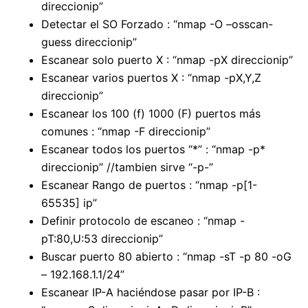
direccionip”
Detectar el SO Forzado : “nmap -O –osscan-
guess direccionip”
Escanear solo puerto X : “nmap -pX direccionip”
Escanear varios puertos X : “nmap -pX,Y,Z
direccionip”
Escanear los 100 (f) 1000 (F) puertos más
comunes : “nmap -F direccionip”
Escanear todos los puertos “*” : “nmap -p*
direccionip” //tambien sirve “-p-”
Escanear Rango de puertos : “nmap -p[1-
65535] ip”
Definir protocolo de escaneo : “nmap -
pT:80,U:53 direccionip”
Buscar puerto 80 abierto : “nmap -sT -p 80 -oG
– 192.168.1.1/24”
Escanear IP-A haciéndose pasar por IP-B :