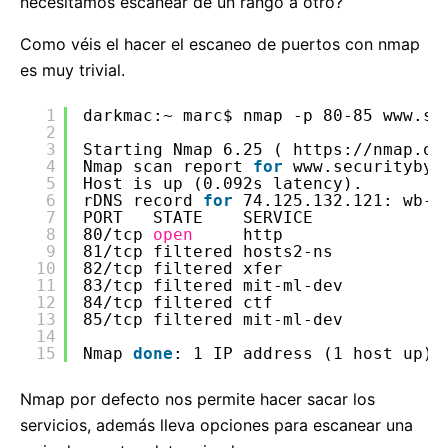
necesitamos escanear de un rango a otro?
Como véis el hacer el escaneo de puertos con nmap
es muy trivial.
1
darkmac:~ marc$ nmap -p 80-85 www.se
2
3
Starting Nmap 6.25 ( https:
//nmap
.or
4
Nmap scan report 
for
www.securitybyd
5
Host is up (0.092s latency).
6
rDNS record 
for
74.125.132.121: wb-
i
7
PORT   STATE    SERVICE
8
80
/tcp
open
http
9
81
/tcp
filtered hosts2-ns
10
82
/tcp
filtered xfer
11
83
/tcp
filtered mit-ml-dev
12
84
/tcp
filtered ctf
13
85
/tcp
filtered mit-ml-dev
14
15
Nmap 
done
: 1 IP address (1 host up) 
Nmap por defecto nos permite hacer sacar los
servicios, además lleva opciones para escanear una