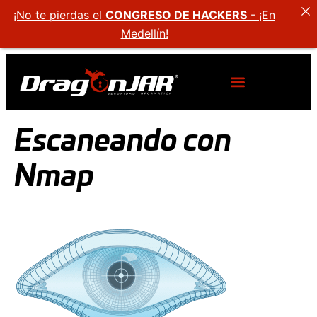
¡No te pierdas el
CONGRESO DE HACKERS
- ¡En
Medellín!
Escaneando con
Nmap