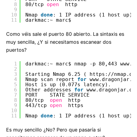
8
80
/tcp
open
http
9
10
Nmap 
done
: 1 IP address (1 host up) 
11
darkmac:~ marc$
Como véis sale el puerto 80 abierto. La sintaxis es
muy sencilla, ¿Y si necesitamos escanear dos
puertos?
1
darkmac:~ marc$ nmap -p 80,443 www.d
2
3
Starting Nmap 6.25 ( https:
//nmap
.or
4
Nmap scan report 
for
www.dragonjar.o
5
Host is up (0.077s latency).
6
Other addresses 
for
www.dragonjar.or
7
PORT    STATE SERVICE
8
80
/tcp
open
http
9
443
/tcp
open
https
10
11
Nmap 
done
: 1 IP address (1 host up) 
Es muy sencillo ¿No? Pero que pasaría si